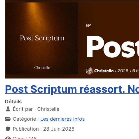
Post Scriptum réassort. No
Détails
Écrit par :
Christelle
Catégorie :
Les dernières infos
Publication : 28 Juin 2026
Clics : 148